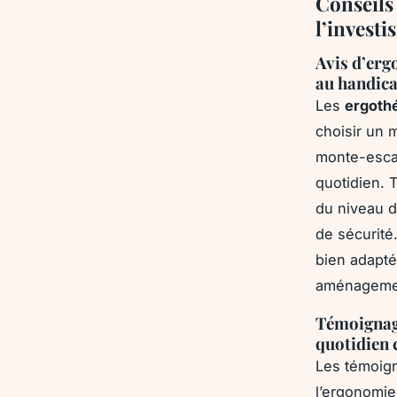
Conseils 
l’investi
Avis d’ergo
au handic
Les
ergoth
choisir un 
monte-escali
quotidien. T
du niveau d
de sécurité
bien adapté
aménagemen
Témoignage
quotidien 
Les témoign
l’ergonomie 