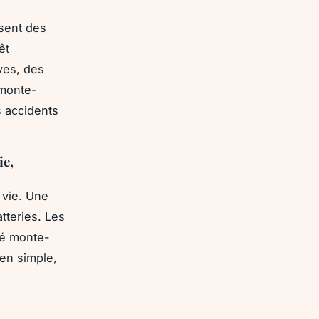
osent des
êt
ves, des
 monte-
s accidents
ie,
 vie. Une
tteries. Les
ité monte-
ien simple,