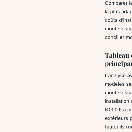
Comparer le
la plus ada
coûts d’inst
monte-escal
concilier mo
Tableau 
principa
L’analyse 
modèles sel
monte-escali
installatio
6 000 € à p
extérieurs 
fauteuils ro