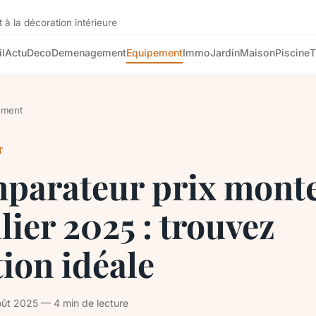
 à la décoration intérieure
l
Actu
Deco
Demenagement
Equipement
Immo
Jardin
Maison
Piscine
T
ement
T
parateur prix mont
lier 2025 : trouvez
tion idéale
ût 2025 — 4 min de lecture