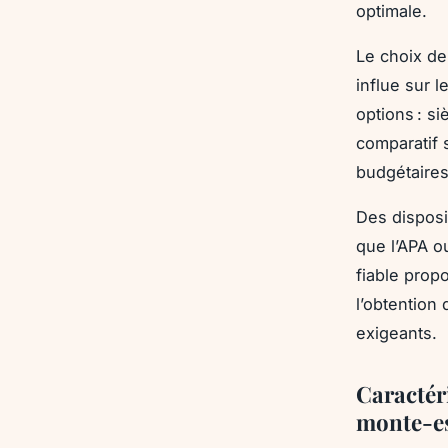
optimale.
Le choix de
influe sur l
options : si
comparatif s
budgétaires
Des disposi
que l’APA o
fiable propo
l’obtention
exigeants.
Caractér
monte-es