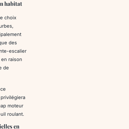
on habitat
e choix
ourbes,
cipalement
ique des
onte-escalier
 en raison
e de
ace
privilégiera
cap moteur
il roulant.
elles en