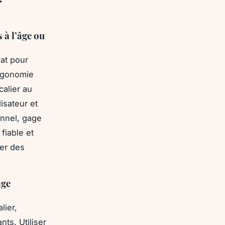
r
s à l’âge ou
hat pour
ergonomie
calier au
lisateur et
onnel, gage
fiable et
ter des
age
lier,
nts. Utiliser