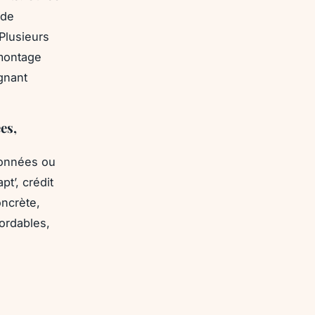
 de
Plusieurs
 montage
ignant
es,
ionnées ou
t’, crédit
ncrète,
bordables,