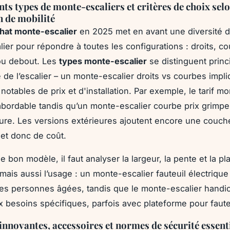
nts types de monte-escaliers et critères de choix sel
n de mobilité
hat monte-escalier
en 2025 met en avant une diversité d
ier pour répondre à toutes les configurations : droits, c
ou debout. Les
types monte-escalier
se distinguent prin
e de l’escalier – un monte-escalier droits vs courbes impl
notables de prix et d'installation. Par exemple, le tarif m
 abordable tandis qu’un monte-escalier courbe prix grimpe
re. Les versions extérieures ajoutent encore une couch
et donc de coût.
le bon modèle, il faut analyser la largeur, la pente et la pl
mais aussi l’usage : un monte-escalier fauteuil électrique 
des personnes âgées, tandis que le monte-escalier handi
x besoins spécifiques, parfois avec plateforme pour fauteu
innovantes, accessoires et normes de sécurité essenti