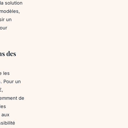
a solution
 modèles,
sir un
pour
ns des
e les
n. Pour un
€,
quemment de
les
 aux
sibilité