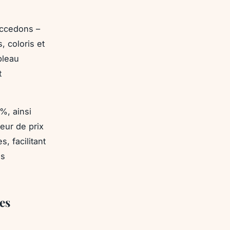
Accedons –
, coloris et
bleau
t
%, ainsi
eur de prix
, facilitant
us
es