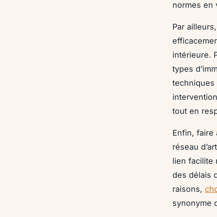
normes en v
Par ailleur
efficacemen
intérieure. 
types d’imm
techniques 
interventio
tout en res
Enfin, faire
réseau d’ar
lien facilit
des délais 
raisons,
cho
synonyme d’