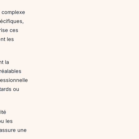
er complexe
écifiques,
rise ces
nt les
t la
réalables
fessionnelle
tards ou
ité
ou les
 assure une