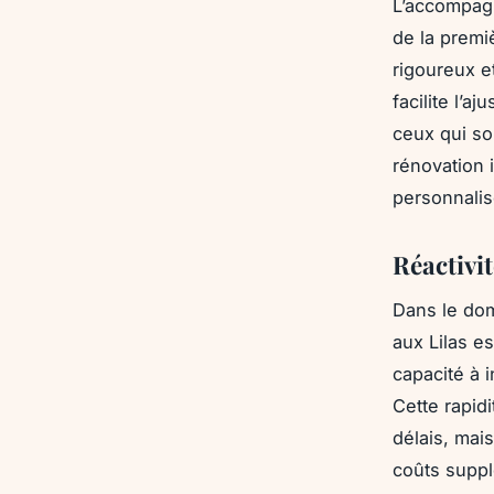
L’accompagn
de la premiè
rigoureux e
facilite l’a
ceux qui sou
rénovation i
personnalis
Réactivit
Dans le doma
aux Lilas es
capacité à 
Cette rapid
délais, mai
coûts suppl