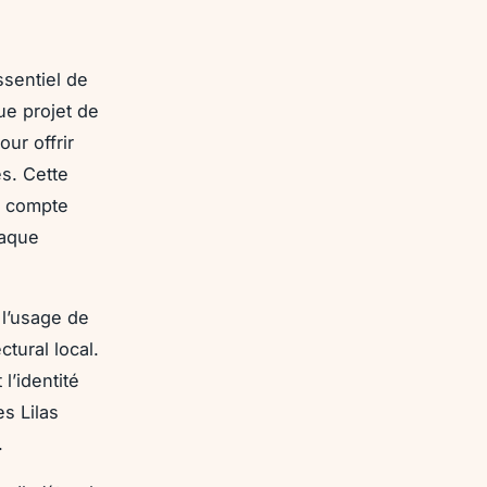
ssentiel de
ue projet de
ur offrir
s. Cette
t compte
haque
 l’usage de
tural local.
l’identité
s Lilas
.