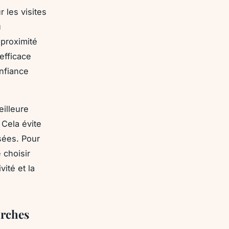
r les visites
u
 proximité
 efficace
onfiance
eilleure
 Cela évite
sées. Pour
 choisir
vité et la
arches