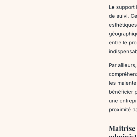
Le support l
de suivi. C
esthétiques
géographique
entre le pro
indispensab
Par ailleur
compréhensi
les malente
bénéficier 
une entrepri
proximité d
Maîtrise
administ