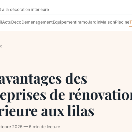
 à la décoration intérieure
l
Actu
Deco
Demenagement
Equipement
Immo
Jardin
Maison
Piscine
T
x
avantages des
eprises de rénovatio
rieure aux lilas
tobre 2025 — 6 min de lecture