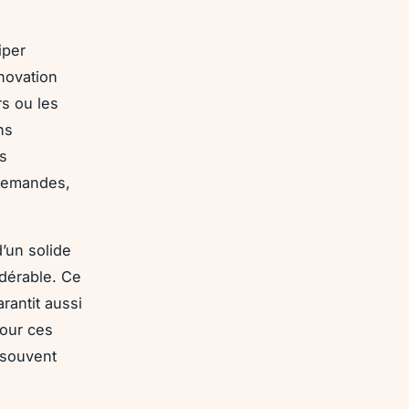
iper
novation
rs ou les
ns
s
 demandes,
d’un solide
idérable. Ce
rantit aussi
Pour ces
 souvent