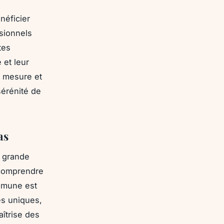
néficier
sionnels
tes
et leur
r mesure et
sérénité de
as
n grande
, comprendre
ommune est
es uniques,
aîtrise des