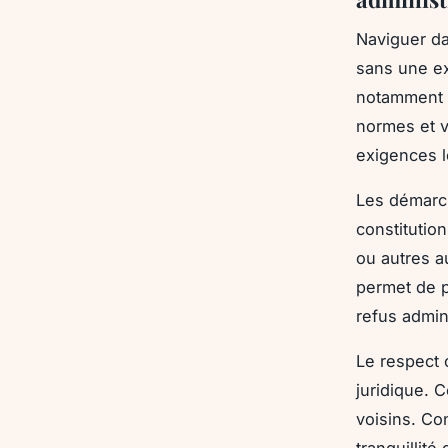
Naviguer da
sans une e
notamment e
normes et v
exigences l
Les démarch
constitutio
ou autres a
permet de p
refus admini
Le respect 
juridique. C
voisins. Co