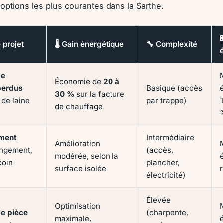
options les plus courantes dans la Sarthe.
 projet
🌡️ Gain énergétique
🔧 Complexité
é
de
Économie de
20 à
perdus
Basique (accès
30 %
sur la facture
 de laine
par trappe)
de chauffage
ment
Intermédiaire
Amélioration
ngement,
(accès,
modérée, selon la
coin
plancher,
surface isolée
électricité)
Élevée
Optimisation
de pièce
(charpente,
maximale,