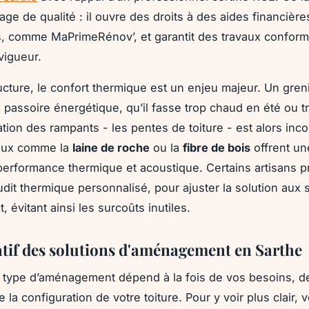
age de qualité : il ouvre des droits à des aides financière
s, comme MaPrimeRénov’, et garantit des travaux confor
vigueur.
ructure, le confort thermique est un enjeu majeur. Un greni
 passoire énergétique, qu’il fasse trop chaud en été ou tr
lation des rampants - les pentes de toiture - est alors inc
aux comme la
laine de roche
ou la
fibre de bois
offrent un
performance thermique et acoustique. Certains artisans 
it thermique personnalisé, pour ajuster la solution aux s
 évitant ainsi les surcoûts inutiles.
if des solutions d'aménagement en Sarthe
 type d’aménagement dépend à la fois de vos besoins, d
 la configuration de votre toiture. Pour y voir plus clair, v