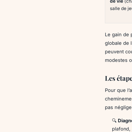
de vie
(ch
salle de je
Le gain de 
globale de l
peuvent cou
modestes o
Les étape
Pour que l’
cheminement
pas néglige
🔍
Diagno
plafond,