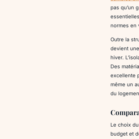
pas qu’un g
essentielle
normes en 
Outre la st
devient une
hiver. L’iso
Des matéri
excellente 
même un aud
du logement,
Comparat
Le choix du
budget et de