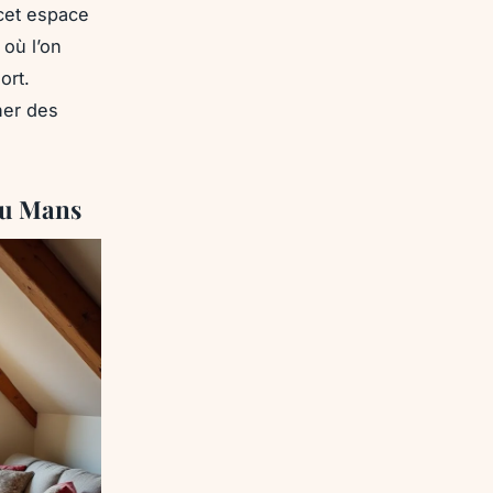
 cet espace
 où l’on
ort.
ner des
au Mans