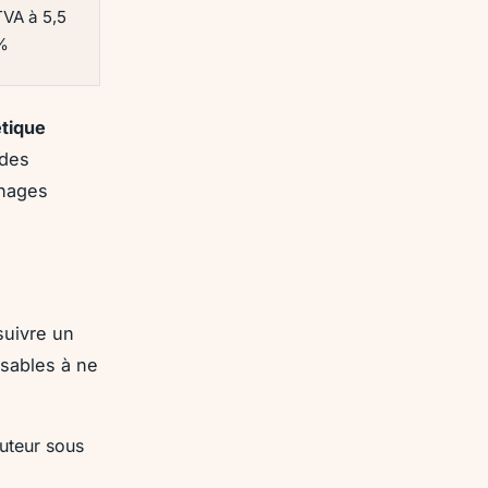
TVA à 5,5
%
tique
ides
énages
suivre un
nsables à ne
auteur sous