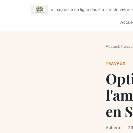
Le magazine en ligne dédié à l'art de vivre et
Accuei
Accueil
›
Travau
TRAVAUX
Opti
l'a
en 
Auberte — 29