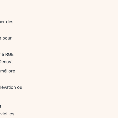
ner des
e pour
fié RGE
Rénov’.
améliore
élévation ou
s
vieilles