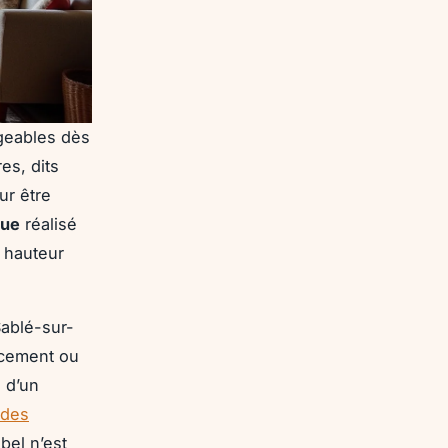
geables dès
es, dits
ur être
que
réalisé
a hauteur
Sablé-sur-
rcement ou
e d’un
 des
bel n’est