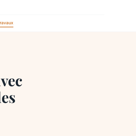
ravaux
avec
les