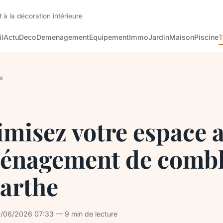
 à la décoration intérieure
l
Actu
Deco
Demenagement
Equipement
Immo
Jardin
Maison
Piscine
T
x
misez votre espace 
ménagement de comb
Sarthe
/06/2026 07:33 — 9 min de lecture