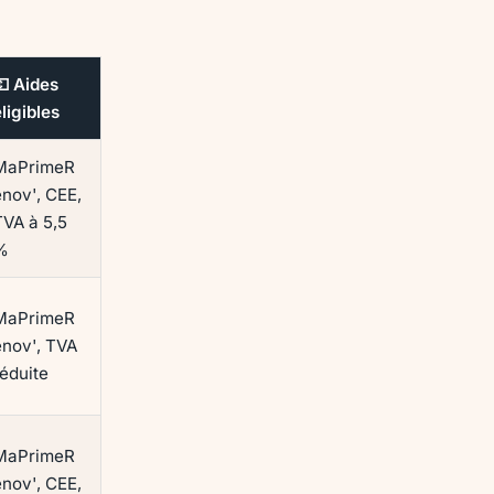
💶 Aides
ligibles
MaPrimeR
énov', CEE,
TVA à 5,5
%
MaPrimeR
énov', TVA
réduite
MaPrimeR
énov', CEE,