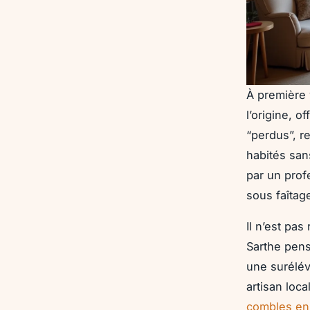
À première 
l’origine, o
“perdus”, r
habités san
par un profe
sous faîtage
Il n’est pa
Sarthe pens
une suréléva
artisan loc
combles en