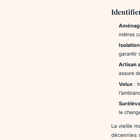
Identifie
Aménag
mètres ca
Isolatio
garantir
Artisan
assure d
Velux
: I
l’ambian
Suréléva
le chang
La vieille 
décennies s