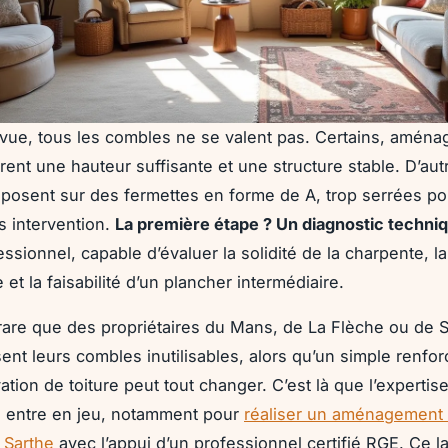
vue, tous les combles ne se valent pas. Certains, aména
ffrent une hauteur suffisante et une structure stable. D’autr
eposent sur des fermettes en forme de A, trop serrées po
s intervention.
La première étape ? Un diagnostic techni
ssionnel, capable d’évaluer la solidité de la charpente, l
 et la faisabilité d’un plancher intermédiaire.
s rare que des propriétaires du Mans, de La Flèche ou de 
ent leurs combles inutilisables, alors qu’un simple renfo
tion de toiture peut tout changer. C’est là que l’expertis
al entre en jeu, notamment pour
réaliser un aménagement
 Sarthe
avec l’appui d’un professionnel certifié RGE. Ce la