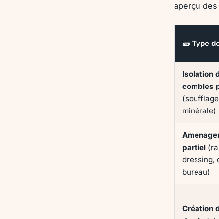
aperçu des 
🧱 Type de
Isolation 
combles 
(soufflage
minérale)
Aménage
partiel
(ra
dressing, 
bureau)
Création 