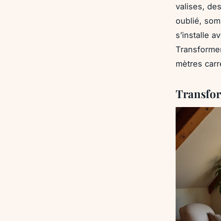
valises, de
oublié, som
s’installe a
Transformer
mètres carr
Transfor