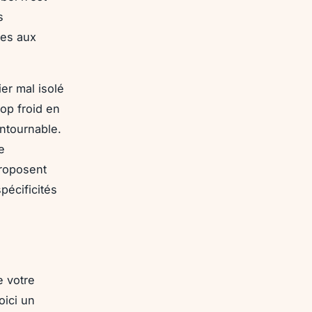
s
mes aux
er mal isolé
op froid en
ontournable.
e
proposent
pécificités
e votre
oici un